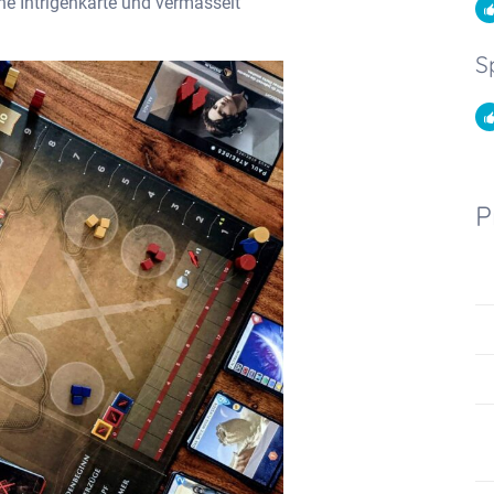
ne Intrigenkarte und vermasselt
S
P