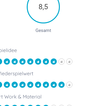
8,5
Gesamt
pielidee
iederspielwert
rt Work & Material