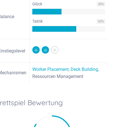
Glück
40
%
Balance
Taktik
60
%
Einstiegslevel
Worker Placement
,
Deck Building
,
Mechanismen
Ressourcen Management
rettspiel Bewertung