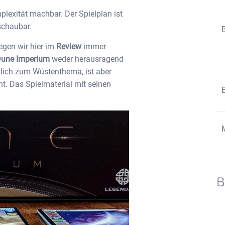
plexität machbar. Der Spielplan ist
rschaubar.
gen wir hier im
Review
immer
une Imperium
weder herausragend
tzlich zum Wüstenthema, ist aber
ht. Das Spielmaterial mit seinen
B