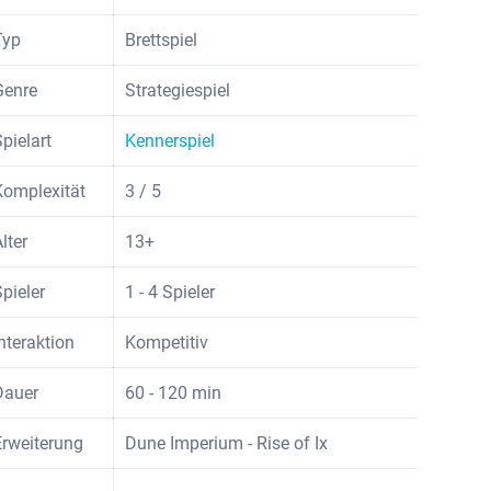
Typ
Brettspiel
Genre
Strategiespiel
Spielart
Kennerspiel
Komplexität
3 / 5
lter
13+
Spieler
1 - 4 Spieler
Interaktion
Kompetitiv
Dauer
60 - 120 min
Erweiterung
Dune Imperium - Rise of Ix