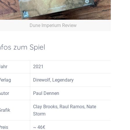
Dune Imperium Review
nfos zum Spiel
Jahr
2021
Verlag
Direwolf, Legendary
Autor
Paul Dennen
Clay Brooks, Raul Ramos, Nate
Grafik
Storm
Preis
~ 46€