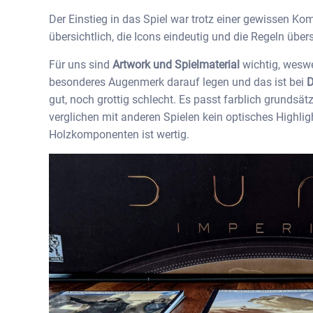
Der Einstieg in das Spiel war trotz einer gewissen Kom
übersichtlich, die Icons eindeutig und die Regeln übe
Für uns sind
Artwork und Spielmaterial
wichtig, weswe
besonderes Augenmerk darauf legen und das ist bei
D
gut, noch grottig schlecht. Es passt farblich grundsä
verglichen mit anderen Spielen kein optisches Highlig
Holzkomponenten ist wertig.