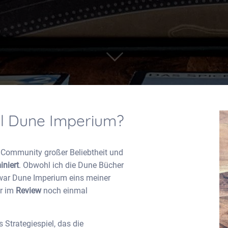
el Dune Imperium?
el Community großer Beliebtheit und
iniert
. Obwohl ich die Dune Bücher
, war Dune Imperium eins meiner
er im
Review
noch einmal
 Strategiespiel, das die