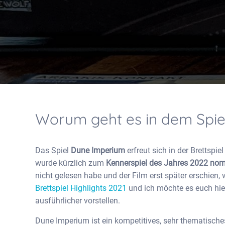
Worum geht es in dem Spi
Das Spiel
Dune Imperium
erfreut sich in der Brettspi
wurde kürzlich zum
Kennerspiel des Jahres 2022 nom
nicht gelesen habe und der Film erst später erschien
Brettspiel Highlights 2021
und ich möchte es euch hi
ausführlicher vorstellen.
Dune Imperium ist ein kompetitives, sehr thematisches