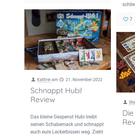
schlie
7
Kathrin
am
21. November 2022
Schnappt Hubi!
Review
Ste
Die
Das kleine Gespenst Hubi treibt
Rev
seinen Schabernack und schnappt
euch eure Leckerbissen weg. Zieht