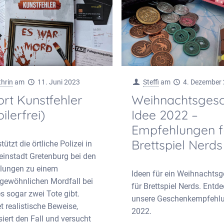
thrin
am
11. Juni 2023
Steffi
am
4. Dezember
ort Kunstfehler
Weihnachtsges
ilerfrei)
Idee 2022 –
Empfehlungen f
Brettspiel Nerds
tützt die örtliche Polizei in
leinstadt Gretenburg bei den
tlungen zu einem
Ideen für ein Weihnachts
gewöhnlichen Mordfall bei
für Brettspiel Nerds. Entd
s sogar zwei Tote gibt.
unsere Geschenkempfehl
t realistische Beweise,
2022.
iert den Fall und versucht