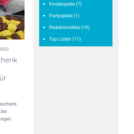
Kinderspiele
(7)
Partyspiele
(1)
Redaktionelles
(19)
Top Listen
(11)
 2022
chenk
ür
geschenk
ecke
ungen