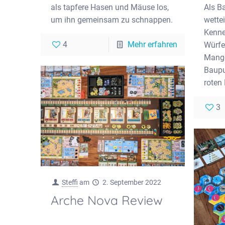
als tapfere Hasen und Mäuse los,
Als B
um ihn gemeinsam zu schnappen.
wette
Kenne
4
Mehr erfahren
Würfe
Mang
Baupu
roten
3
Steffi
am
2. September 2022
Arche Nova Review