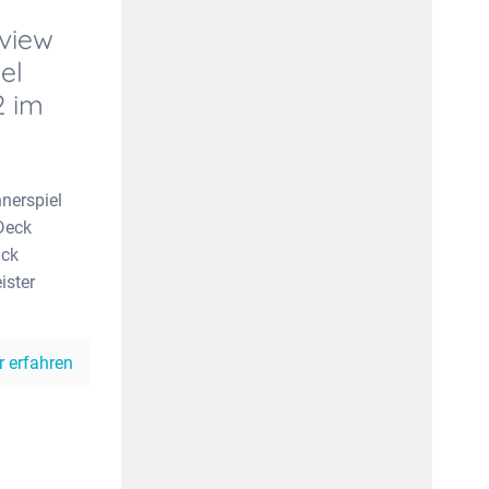
eview
el
2 im
nnerspiel
Deck
uck
ister
 erfahren