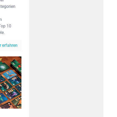
ategorien
m
 Top 10
le.
 erfahren