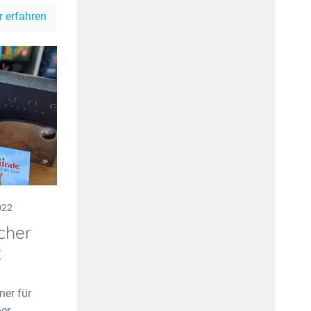
 erfahren
022
cher
2
ner für
er