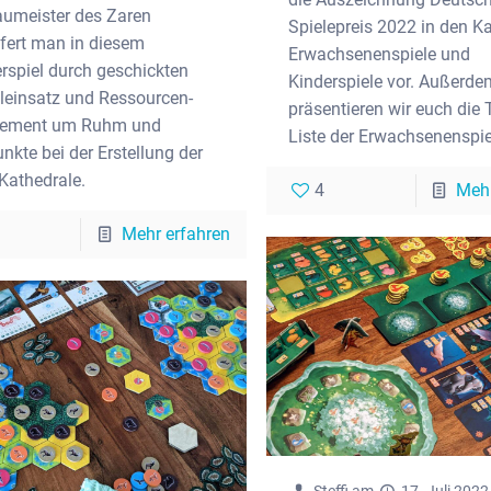
aumeister des Zaren
Spielepreis 2022 in den K
ifert man in diesem
Erwachsenenspiele und
rspiel durch geschickten
Kinderspiele vor. Außerde
leinsatz und Ressourcen-
präsentieren wir euch die
ement um Ruhm und
Liste der Erwachsenenspie
nkte bei der Erstellung der
 Kathedrale.
4
Mehr
Mehr erfahren
Steffi
am
17. Juli 2022