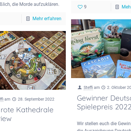
ßlich, die Morde aufzuklären.
9
Mehr
Mehr erfahren
Steffi
am
2. Oktober 2
Gewinner Deuts
ffi
am
28. September 2022
Spielepreis 202
 rote Kathedrale
iew
Wir stellen euch die Gewin
die Auszeichnung Deutsch