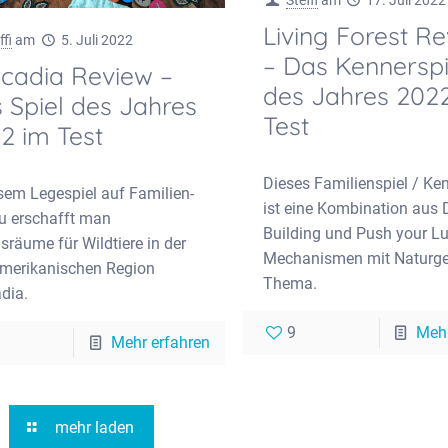
Living Forest R
ffi
am
5. Juli 2022
– Das Kennerspi
cadia Review –
des Jahres 202
 Spiel des Jahres
Test
2 im Test
Dieses Familienspiel / Ke
esem Legespiel auf Familien-
ist eine Kombination aus 
u erschafft man
Building und Push your L
sräume für Wildtiere in der
Mechanismen mit Naturge
merikanischen Region
Thema.
dia.
9
Mehr
Mehr erfahren
mehr laden