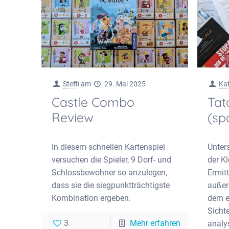
Steffi
am
29. Mai 2025
Ka
Castle Combo
Tat
Review
(spo
In diesem schnellen Kartenspiel
Unters
versuchen die Spieler, 9 Dorf- und
der K
Schlossbewohner so anzulegen,
Ermit
dass sie die siegpunktträchtigste
außer
Kombination ergeben.
dem e
Sichte
3
Mehr erfahren
analys