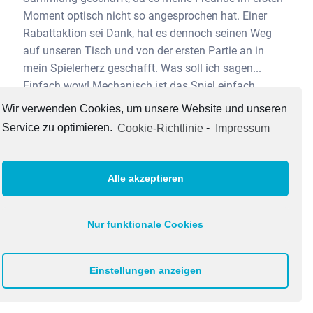
Moment optisch nicht so angesprochen hat. Einer
Rabattaktion sei Dank, hat es dennoch seinen Weg
auf unseren Tisch und von der ersten Partie an in
mein Spielerherz geschafft. Was soll ich sagen...
Einfach wow! Mechanisch ist das Spiel einfach
grandios. Es macht so viel Spaß, eine der zahlreichen
Wir verwenden Cookies, um unsere Website und unseren
möglichen Strategien zu verfolgen, zu tüfteln und
Service zu optimieren.
Cookie-Richtlinie
-
Impressum
Kettenreaktionen auszulösen. Das Artwork mag nicht
jedermanns Geschmack treffen, ist z.T. auch etwas
unübersichtlich, passt jedoch meiner Meinung nach
Alle akzeptieren
irgendwie trotzdem zum Spiel. Toll und einmal etwas
außergewöhnliches ist definitiv das Spielmaterial, das
neue Dimensionen auf den Tisch bringt. Praga Caput
Nur funktionale Cookies
Regni ist eine absolut positive Überraschung gewesen,
so dass es für mich definitiv eins der besten Spiele
Einstellungen anzeigen
2021 ist.